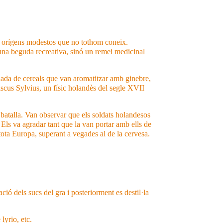
uns orígens modestos que no tothom coneix.
 una beguda recreativa, sinó un remei medicinal
l·lada de cereals que van aromatitzar amb ginebre,
iscus Sylvius, un físic holandès del segle XVII
 batalla. Van observar que els soldats holandesos
Els va agradar tant que la van portar amb ells de
ota Europa, superant a vegades al de la cervesa.
ó dels sucs del gra i posteriorment es destil·la
lyrio, etc.