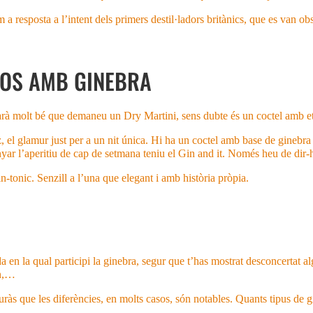
a resposta a l’intent dels primers destil·ladors britànics, que es van ob
SOS AMB GINEBRA
arà molt bé que demaneu un Dry Martini, sens dubte és un coctel amb et
, el glamur just per a un nit única. Hi ha un coctel amb base de ginebra 
yar l’aperitiu de cap de setmana teniu el Gin and it. Només heu de dir
-tonic. Senzill a l’una que elegant i amb història pròpia.
a en la qual participi la ginebra, segur que t’has mostrat desconcertat 
in,…
ràs que les diferències, en molts casos, són notables. Quants tipus de g