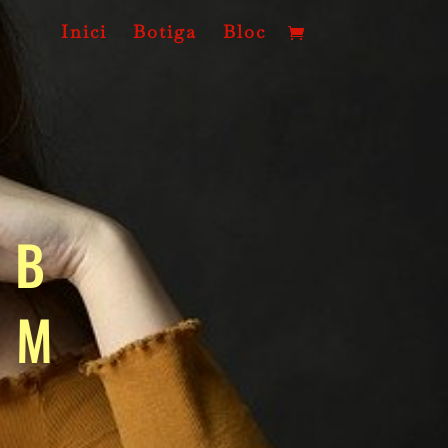
Inici
Botiga
Bloc
MB
IM