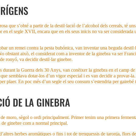
ORÍGENS
sa que s’obté a partir de la destil·lació de l’alcohol dels cereals, té 
or en el segle XVII, encara que en els seus inicis no va ser considerada
 trobar un remei contra la pesta bubónica, van inventar una beguda desti
 No obstant això, el considerat com a inventor de la ginebra va ser Franc
de ronyó, va decidir destil·lar ginebre.
os durant la Guerra dels 30 Anys, van conèixer la ginebra en el camp de
ue semblava dotar-los d’un vigor especial i es van decidir a provar-la. 
er plaer. En poc més d’un segle el seu consum s’estendria per gairebé t
CIÓ DE LA GINEBRA
de moro, sègol o ordi principalment. Primer tenim una primera fermentaci
s de ginebre com a normal principal.
ltres herbes aromàtiques o fins i tot de trenquessis de taronja, flors de 