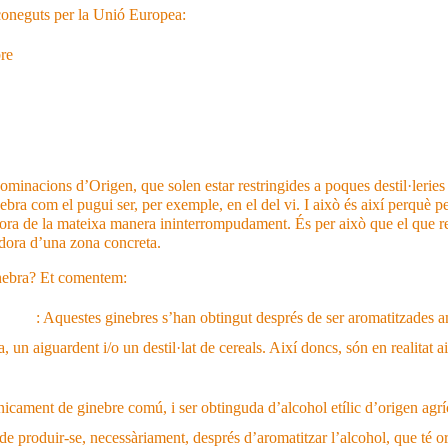
econeguts per la Unió Europea:
bre
minacions d’Origen, que solen estar restringides a poques destil·leries (a
nebra com el pugui ser, per exemple, en el del vi. I això és així perquè
abora de la mateixa manera ininterrompudament. És per això que el que 
adora d’una zona concreta.
ginebra? Et comentem:
inebre
: Aquestes ginebres s’han obtingut després de ser aromatitzades a
, un aiguardent i/o un destil·lat de cereals. Així doncs, són en realitat
nicament de ginebre comú, i ser obtinguda d’alcohol etílic d’origen agríc
a de produir-se, necessàriament, després d’aromatitzar l’alcohol, que té o