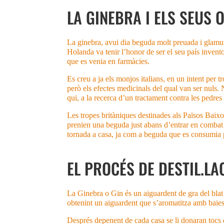
LA GINEBRA I ELS SEUS 
La ginebra, avui dia beguda molt preuada i glamuro
Holanda va tenir l’honor de ser el seu país invent
que es venia en farmàcies.
Es creu a ja els monjos italians, en un intent per
però els efectes medicinals del qual van ser nuls.
qui, a la recerca d’un tractament contra les pedres 
Les tropes britàniques destinades als Països Baix
prenien una beguda just abans d’entrar en combat q
tornada a casa, ja com a beguda que es consumia p
EL PROCÉS DE DESTIL.LA
La Ginebra o Gin és un aiguardent de gra del blat 
obtenint un aiguardent que s’aromatitza amb baie
Després depenent de cada casa se li donaran tocs d’a