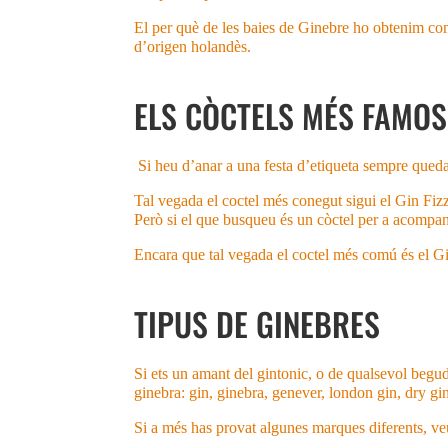
El per què de les baies de Ginebre ho obtenim com 
d’origen holandès.
ELS CÒCTELS MÉS FAMO
Si heu d’anar a una festa d’etiqueta sempre qued
Tal vegada el coctel més conegut sigui el Gin Fizz
Però si el que busqueu és un còctel per a acompan
Encara que tal vegada el coctel més comú és el Gin
TIPUS DE GINEBRES
Si ets un amant del gintonic, o de qualsevol begud
ginebra: gin, ginebra, genever, london gin, dry g
Si a més has provat algunes marques diferents, veu