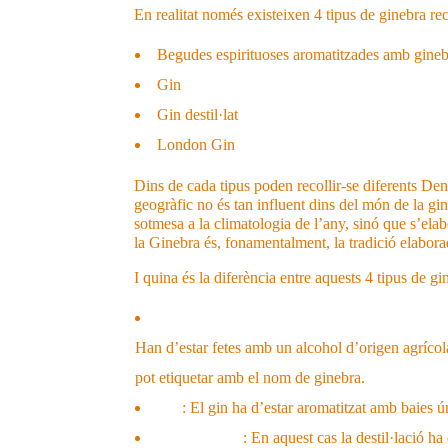
En realitat només existeixen 4 tipus de ginebra r
Begudes espirituoses aromatitzades amb gine
Gin
Gin destil·lat
London Gin
Dins de cada tipus poden recollir-se diferents Deno
geogràfic no és tan influent dins del món de la gi
sotmesa a la climatologia de l’any, sinó que s’el
la Ginebra és, fonamentalment, la tradició elabor
I quina és la diferència entre aquests 4 tipus de 
Begudes espirituoses aromatitzades amb g
Han d’estar fetes amb un alcohol d’origen agrícola
pot etiquetar amb el nom de ginebra.
Gin
: El gin ha d’estar aromatitzat amb baies ú
Gin destil·lat
: En aquest cas la destil·lació h