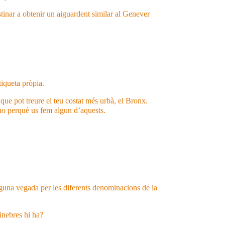
stinar a obtenir un aiguardent similar al Genever
iqueta pròpia.
que pot treure el teu costat més urbà, el Bronx.
-ho perquè us fem algun d’aquests.
alguna vegada per les diferents denominacions de la
inebres hi ha?