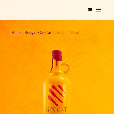
Home
/
Botiga
/
Gin Cat
/ Gin Cat 700 ml