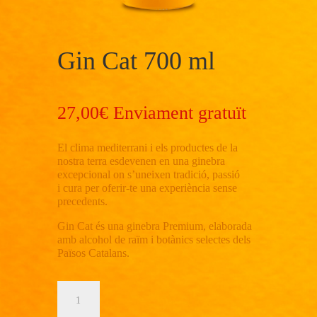
Gin Cat 700 ml
27,00
€
Enviament gratuït
El clima mediterrani i els productes de la
nostra terra esdevenen en una ginebra
excepcional on s’uneixen tradició, passió
i cura per oferir-te una experiència sense
precedents.
Gin Cat és una ginebra Premium, elaborada
amb alcohol de raïm i botànics selectes dels
Països Catalans.
quantitat
de
Gin